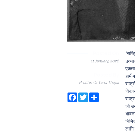
Posted On
"राष्
उत्था
11 January, 2026
एकताक
Posted By
हामीम
Prof.Timila Yami Thapa
राष्ट
विकास
Facebook
Twitter
Share
राष्ट
जो उन
भावना
निमित
लागि श