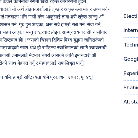
 केवल कामनाकै रुपमा खडा रहन्छ कार्यरुपमा हुँदैन।
्रवादको यो अर्थ होइन-अर्कालाई तुच्छ र आफुहरूमा मात्र उच्च भनेर
Elect
ई मतवाला भनि गाली गरेर आफुलाई तागाधारी श्रेष्ठ ठान्नु! औं
शासन गर्न, गुरु हुन आएका, अरू सबै हाम्रो रक्षा गर्न, सेवा गर्न,
Inter
ा सहन आएका' भन्नु राष्ट्रवाद होइन, साम्प्रदायवाद हो! नाजीवाद
फासिष्टवाद हो!!! जसको चिहान द्वितिय विश्व युद्धमा खनिसकेको
Techn
राष्ट्रवादको खाश अर्थ हो राष्ट्रिय स्वाभिमानको लागि स्वावलम्बी
देशवासी तमामलाई भेदभाव नगरी त्यसको लागि इमानदारी औ
Googl
रीको साथ मेहनत गर्नु र मेहनतलाई सफलिभूत पार्नु!"
Exper
रत्न यमि, हाम्रो राष्ट्रियता यमि प्रकाशन, २०१८, पृ. ४९]
Shahi
All s