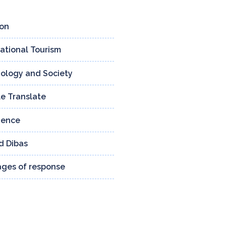
ion
4
national Tourism
3
ology and Society
159
e Translate
13
ience
24
d Dibas
132
tages of response
8