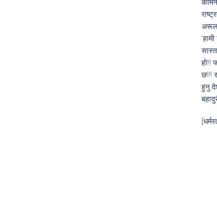
कामना
राष्ट
अरूला
'हामी 
सास्त
हो!! 
छ!!! 
हुनु 
बहादु
[धर्म