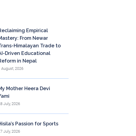
cent posts
Reclaiming Empirical
Mastery: From Newar
Trans-Himalayan Trade to
AI-Driven Educational
Reform in Nepal
1 August, 2026
My Mother Heera Devi
Yami
28 July, 2026
Hisila’s Passion for Sports
27 July, 2026