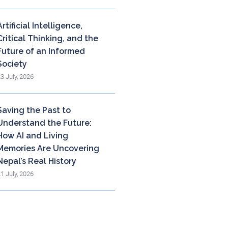
Artificial Intelligence,
Critical Thinking, and the
Future of an Informed
Society
23 July, 2026
Saving the Past to
Understand the Future:
How AI and Living
Memories Are Uncovering
Nepal’s Real History
21 July, 2026
og Archieve