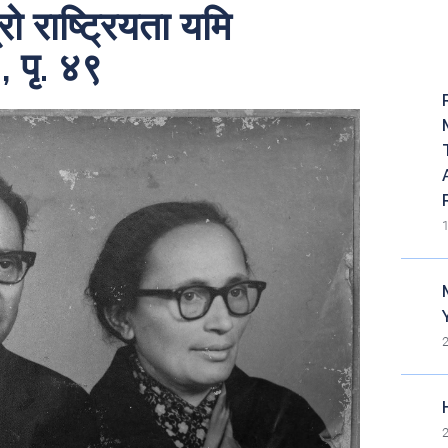
्रो राष्ट्रियता यमि
Re
 पृ. ४९